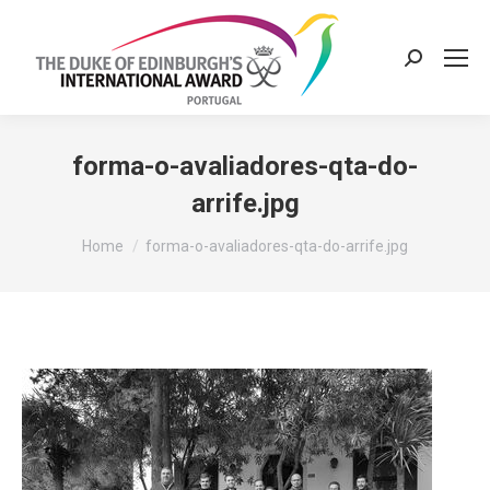
Search:
forma-o-avaliadores-qta-do-
arrife.jpg
You are here:
Home
forma-o-avaliadores-qta-do-arrife.jpg