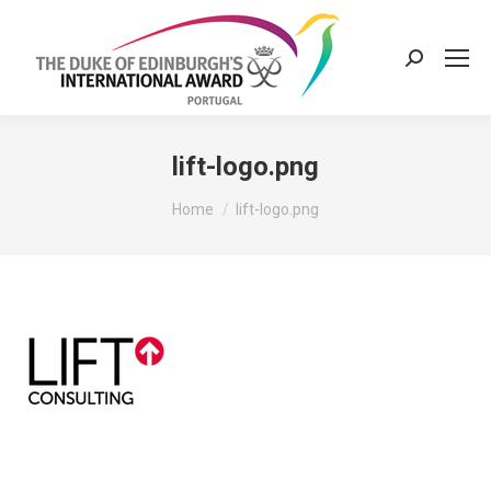
Search:
lift-logo.png
You are here:
Home
lift-logo.png