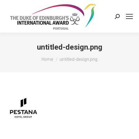
Search:
untitled-design.png
You are here:
Home
untitled-design.png